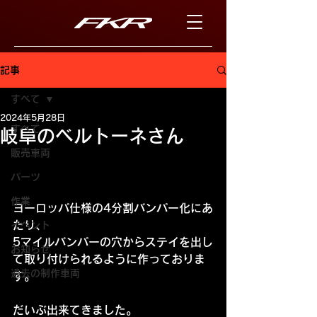
記事
すべて
2024年5月28日
すべて
岐阜のベルトーネさん
販売車両
パーツ
作業
ヨーロッパ仕様の4分割バンパー化にあ
たり、
イベント
5マイルバンパーの穴からステイを出し
お知らせ
て取り付けられるように作っておりま
過去の制作車両
す。
だいぶ出来てきました。