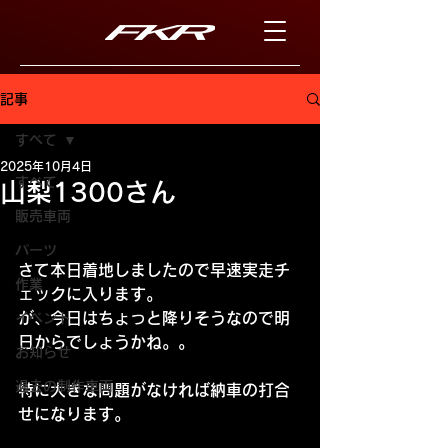
記事
すべて
2025年10月4日
すべて
山梨1300さん
販売車両
パーツ
さて本日着地しましたので早速実走チ
作業
ェックに入ります。
が、今日はちょっと降りそうなので明
イベント
日からでしょうかね。。
お知らせ
過去の制作車両
特に大きな問題がなければ納車の打合
せになります。