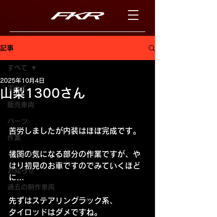
記事
すべて
2025年10月4日
すべて
山梨1300さん
販売車両
パーツ
苦労しましたが内装はほぼ完成です。
作業
機関の気になる部分の作業ですが、や
イベント
はり初見のお車ですのでみていくほど
お知らせ
に…
過去の制作車両
先ずはステアリングラック系、
タイロッドはダメですね。