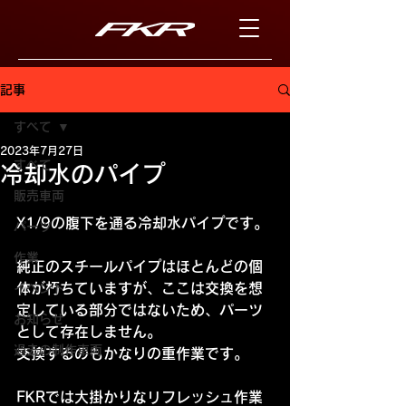
記事
すべて
2023年7月27日
すべて
冷却水のパイプ
販売車両
X1/9の腹下を通る冷却水パイプです。
パーツ
作業
純正のスチールパイプはほとんどの個
体が朽ちていますが、ここは交換を想
イベント
定している部分ではないため、パーツ
お知らせ
として存在しません。
過去の制作車両
交換するのもかなりの重作業です。
FKRでは大掛かりなリフレッシュ作業