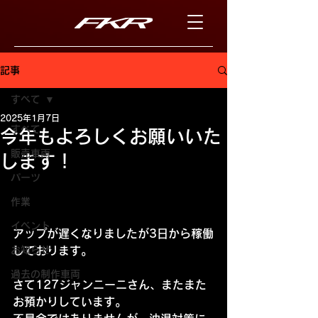
記事
すべて
2025年1月7日
すべて
今年もよろしくお願いいた
販売車両
します！
パーツ
作業
イベント
アップが遅くなりましたが3日から稼働
お知らせ
しております。
過去の制作車両
さて127ジャンニーニさん、またまた
お預かりしています。