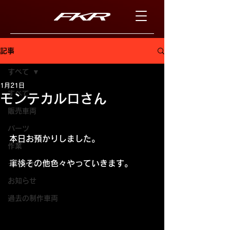
記事
すべて
1月21日
すべて
モンテカルロさん
販売車両
パーツ
本日お預かりしました。
作業
車検その他色々やっていきます。
イベント
お知らせ
過去の制作車両