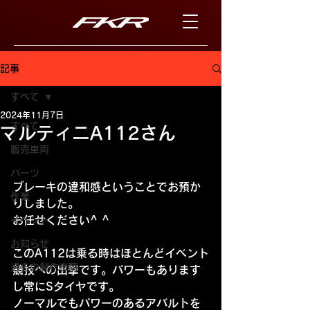
記事
すべて
2024年11月7日
すべて
マルティニA112さん
販売車両
パーツ
ブレーキの違和感ということでお預か
作業
りしました。
お任せください^ ^
イベント
お知らせ
このA112は乗る時はほとんどイベント
過去の制作車両
競技への出撃です。パワーもあります
し常にSタイヤです。
ノーマルでもパワーのあるアバルトを