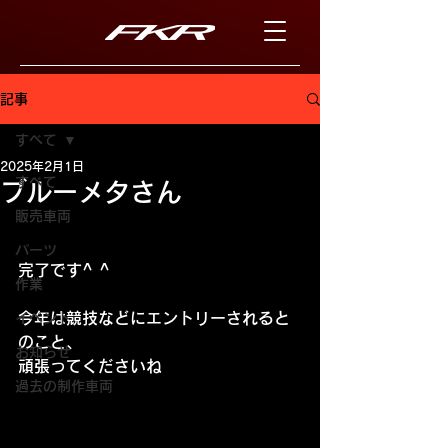
記事
すべて
2025年2月1日
すべて
ブルーメタさん
販売車両
パーツ
完了です^ ^
作業
今年は競技などにエントリーされると
イベント
のこと、
お知らせ
頑張ってくださいね
過去の制作車両