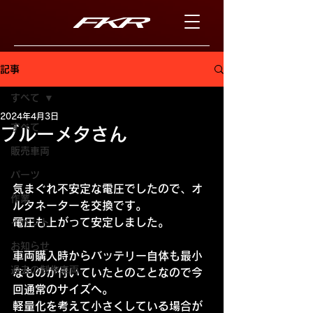
記事
すべて
2024年4月3日
すべて
ブルーメタさん
販売車両
パーツ
気まぐれ不安定な電圧でしたので、オ
作業
ルタネーターを交換です。
電圧も上がって安定しました。
イベント
お知らせ
車両購入時からバッテリー自体も最小
過去の制作車両
なものが付いていたとのことなので今
回通常のサイズへ。
軽量化を考えて小さくしている場合が