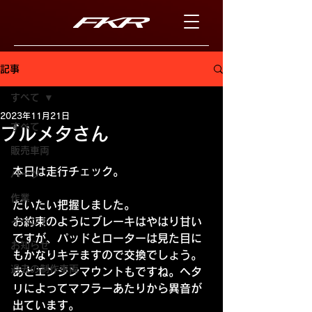
記事
すべて
2023年11月21日
すべて
ブルメタさん
販売車両
本日は走行チェック。
パーツ
作業
だいたい把握しました。
お約束のようにブレーキはやはり甘い
イベント
ですが、パッドとローターは見た目に
お知らせ
もかなりキテますので交換でしょう。
過去の制作車両
あとエンジンマウントもですね。ヘタ
リによってマフラーあたりから異音が
出ています。