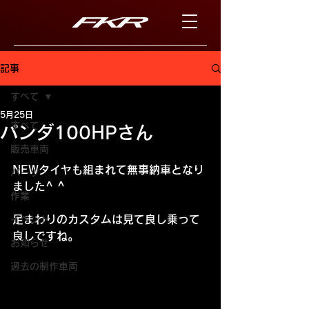
記事
すべて
5月25日
すべて
パンダ100HPさん
販売車両
NEWタイヤも組まれて無事納車となり
パーツ
ました^ ^
作業
足まわりのカスタムは見て良し乗って
イベント
良しですね。
お知らせ
過去の制作車両