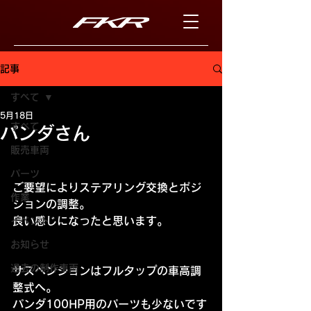
記事
すべて
5月18日
すべて
パンダさん
販売車両
パーツ
ご要望によりステアリング交換とポジ
作業
ションの調整。
良い感じになったと思います。
イベント
お知らせ
過去の制作車両
サスペンションはフルタップの車高調
整式へ。
パンダ100HP用のパーツも少ないです