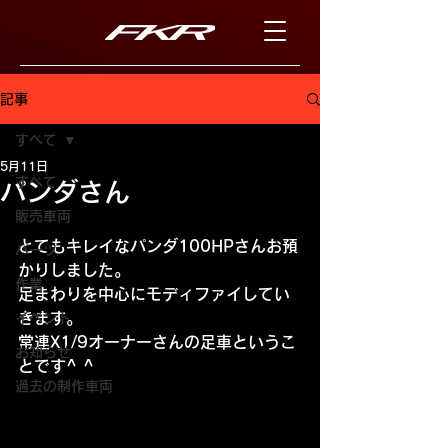
記事
すべて
5月11日
すべて
パンダさん
販売車両
とてもキレイなパンダ100HPさんお預
パーツ
かりしました。
作業
足まわりを中心にモディファイしてい
きます。
イベント
常連X1/9オーナーさんの足車というこ
お知らせ
とです^ ^
過去の制作車両