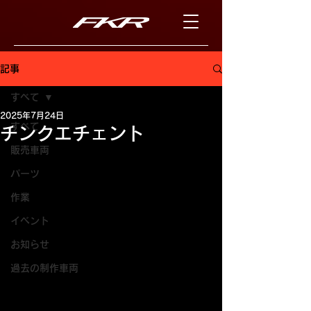
記事
すべて
2025年7月24日
すべて
チンクエチェント
販売車両
パーツ
作業
イベント
お知らせ
過去の制作車両