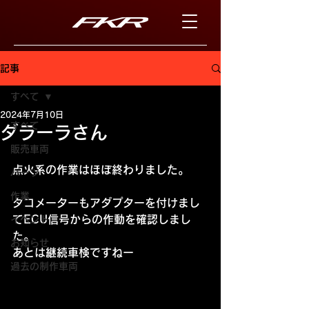
記事
すべて
2024年7月10日
すべて
ダラーラさん
販売車両
点火系の作業はほぼ終わりました。
パーツ
作業
タコメーターもアダプターを付けまし
てECU信号からの作動を確認しまし
イベント
た。
お知らせ
あとは継続車検ですねー
過去の制作車両