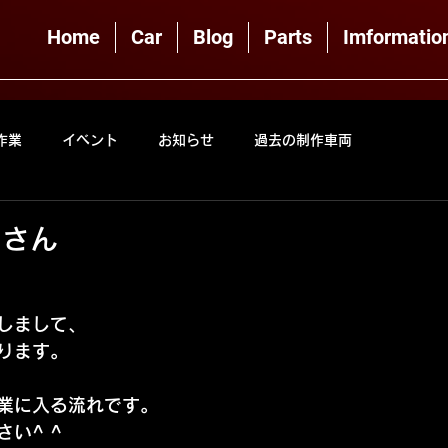
Home
Car
Blog
Parts
Imformatio
作業
イベント
お知らせ
過去の制作車両
トさん
しまして、
ります。
業に入る流れです。
い^ ^