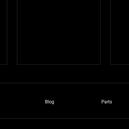
Blog
P
arts
ブルーメタさん
浜松