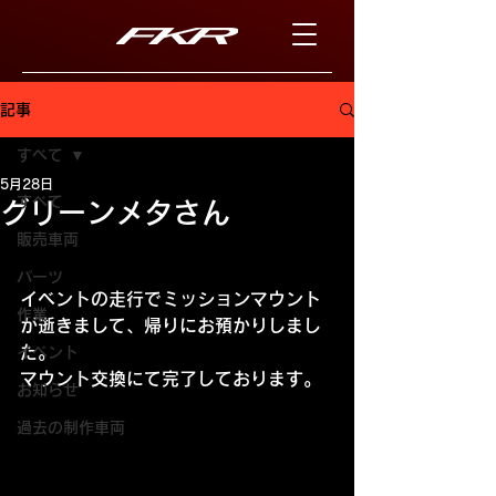
記事
すべて
5月28日
すべて
グリーンメタさん
販売車両
パーツ
イベントの走行でミッションマウント
作業
が逝きまして、帰りにお預かりしまし
た。
イベント
マウント交換にて完了しております。
お知らせ
過去の制作車両