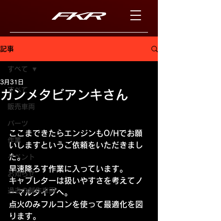
記事
すべて
3月31日
すべて
ガンメタビアンキさん
販売車両
パーツ
ここまできたらエンジンもO/Hでお願
作業
いしますというご依頼をいただきまし
た。
イベント
早速降ろす作業に入っています。
お知らせ
キャブレターは扱いやすさを考えてノ
過去の制作車両
ーマルタイプへ。
点火のみフルコンを使って最適化を図
ります。