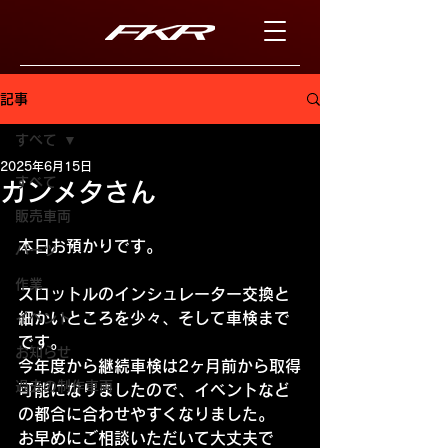
記事
すべて
2025年6月15日
すべて
ガンメタさん
販売車両
本日お預かりです。
パーツ
作業
スロットルのインシュレーター交換と
細かいところを少々、そして車検まで
イベント
です。
お知らせ
今年度から継続車検は2ヶ月前から取得
過去の制作車両
可能になりましたので、イベントなど
の都合に合わせやすくなりました。
お早めにご相談いただいて大丈夫で