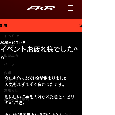
記事
すべて
2025年10月14日
すべて
イベントお疲れ様でした^
販売車両
^
パーツ
作業
今年も色々なX1/9が集まりました！
イベント
天気もまずまずで良かったです。
お知らせ
思い思いに手を入れられた色とりどり
過去の制作車両
のX1/9達。