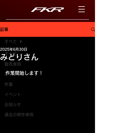
記事
すべて
2025年6月30日
すべて
みどりさん
販売車両
作業開始します！
パーツ
作業
イベント
お知らせ
過去の制作車両