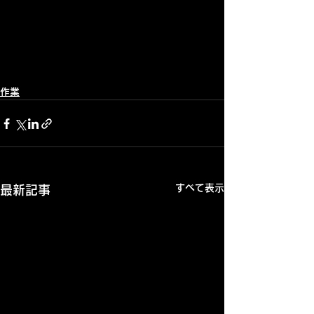
作業
すべて表示
最新記事